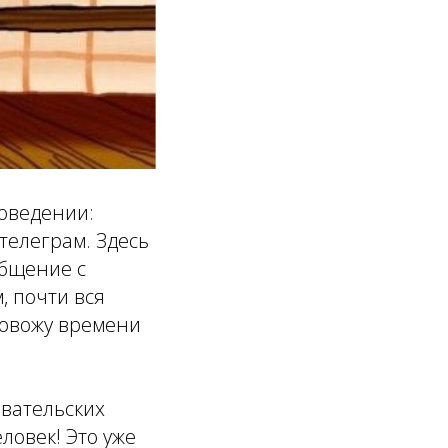
поведении:
телеграм. Здесь
общение с
, почти вся
ровожу времени
овательских
ловек! Это уже