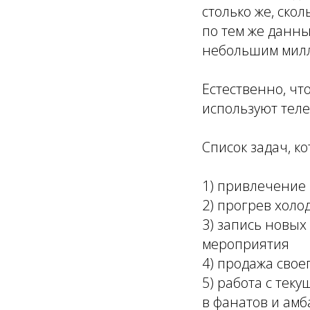
столько же, скол
по тем же данны
небольшим милл
Естественно, чт
используют теле
Список задач, к
1) привлечение 
2) прогрев холо
3) запись новых
мероприятия
4) продажа свое
5) работа с тек
в фанатов и амб